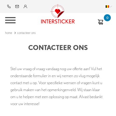
Overslaan
en
naar
0
de
inhoud
home
contacteer ons
kruimelpad
gaan
CONTACTEER ONS
Stel uw vraag of vraag vandaag nog uw offerte aan! Vul het
onderstaande formulier in en wij nemen zo vlug mogelijk
contact met u op. Voor specifieke wensen of vragen kunt u
gebruik maken van het opmerkingenveld. Wij staan klaar
om u te helpen met een oplossing op maat. Alvast bedankt
voor uw interesse!