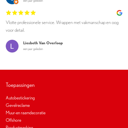
een jaar geleden
Vlotte professionele service. Wrappen met vakmanschap en oog
voor detail.
Liesbeth Van Overloop
een jaar geleden
Toepassingen
Autobestickering
Gevelreclame
Muur-en raamdecoratie
Offshore
Productmarking